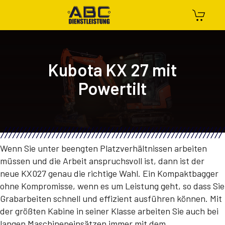
Kubota KX 27 mit
Powertilt
Wenn Sie unter beengten Platzverhältnissen arbeiten
müssen und die Arbeit anspruchsvoll ist, dann ist der
neue KX027 genau die richtige Wahl. Ein Kompaktbagger
ohne Kompromisse, wenn es um Leistung geht, so dass Sie
Grabarbeiten schnell und effizient ausführen können. Mit
der größten Kabine in seiner Klasse arbeiten Sie auch bei
langen Maschineneinsätzen immer mit dem